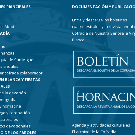
ES PRINCIPALES
DOCUMENTACIÓN Y PUBLICACI
Entra y descarga los boletines
el Abad
cuatrimestrales y la revista anual 
RADÍA
Cofradía de Nuestra Señora la Vir
Blanca.
rno
enanzas
quia de San Miguel
s anuales
er cofrade colaborador
EN BLANCA Y FIESTAS
ALES
 de la devoción
conografía
 y hornacina
go y coronación
patronales
Agenda y actividades culturales
tos devocionales
El archivo de la Cofradía
O DE LOS FAROLES