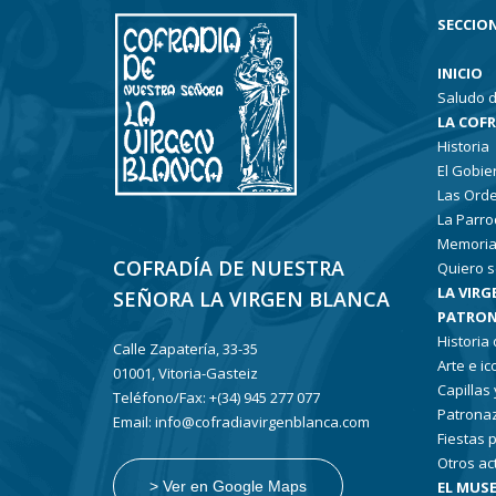
SECCION
INICIO
Saludo d
LA COF
Historia
El Gobie
Las Ord
La Parro
Memoria
COFRADÍA DE NUESTRA
Quiero s
LA VIRG
SEÑORA LA VIRGEN BLANCA
PATRON
Historia
Calle Zapatería, 33-35
Arte e i
01001, Vitoria-Gasteiz
Capillas
Teléfono/Fax: +(34) 945 277 077
Patronaz
Email: info@cofradiavirgenblanca.com
Fiestas 
Otros ac
EL MUSE
> Ver en Google Maps