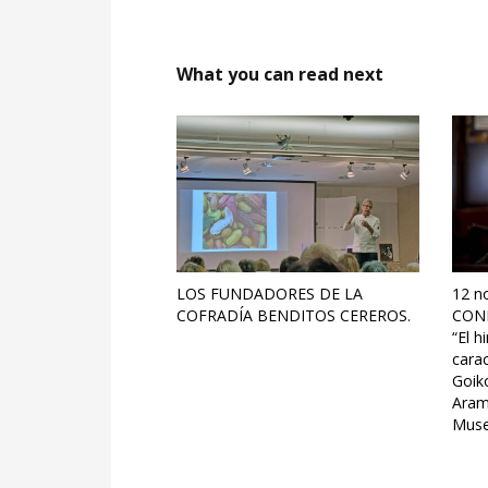
What you can read next
LOS FUNDADORES DE LA
12 n
COFRADÍA BENDITOS CEREROS.
CONF
“El h
carac
Goiko
Aramb
Museo