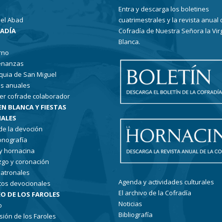
Entra y descarga los boletines
el Abad
cuatrimestrales y la revista anual 
RADÍA
Cofradía de Nuestra Señora la Vir
Blanca.
rno
enanzas
quia de San Miguel
s anuales
er cofrade colaborador
EN BLANCA Y FIESTAS
ALES
 de la devoción
conografía
 y hornacina
go y coronación
patronales
Agenda y actividades culturales
tos devocionales
El archivo de la Cofradía
O DE LOS FAROLES
Noticias
o
Bibliografía
sión de los Faroles