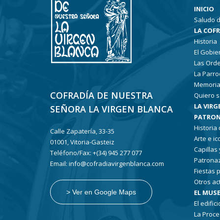
INICIO
Saludo d
LA COF
Historia
El Gobie
Las Ord
La Parro
Memoria
COFRADÍA DE NUESTRA
Quiero s
LA VIRG
SEÑORA LA VIRGEN BLANCA
PATRON
Historia
Calle Zapatería, 33-35
Arte e i
01001, Vitoria-Gasteiz
Capillas
Teléfono/Fax: +(34) 945 277 077
Patronaz
Email: info@cofradiavirgenblanca.com
Fiestas 
Otros ac
EL MUSE
> Ver en Google Maps
El edifici
La Proce