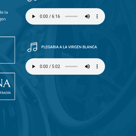
de la
gen