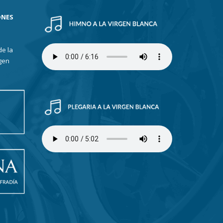
ONES
de la
gen