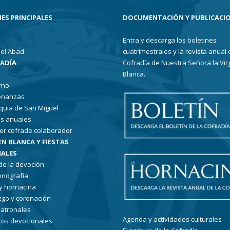
ES PRINCIPALES
DOCUMENTACIÓN Y PUBLICACI
Entra y descarga los boletines
el Abad
cuatrimestrales y la revista anual 
RADÍA
Cofradía de Nuestra Señora la Vir
Blanca.
rno
enanzas
quia de San Miguel
s anuales
er cofrade colaborador
EN BLANCA Y FIESTAS
ALES
 de la devoción
conografía
 y hornacina
go y coronación
patronales
Agenda y actividades culturales
tos devocionales