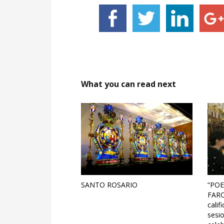
What you can read next
SANTO ROSARIO
“POE
FARO
calif
sesi