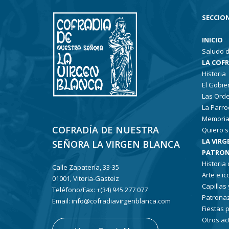
SECCION
INICIO
Saludo d
LA COF
Historia
El Gobie
Las Ord
La Parro
Memoria
COFRADÍA DE NUESTRA
Quiero s
LA VIRG
SEÑORA LA VIRGEN BLANCA
PATRON
Historia
Calle Zapatería, 33-35
Arte e i
01001, Vitoria-Gasteiz
Capillas
Teléfono/Fax: +(34) 945 277 077
Patronaz
Email: info@cofradiavirgenblanca.com
Fiestas 
Otros ac