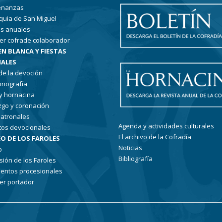
enanzas
quia de San Miguel
s anuales
er cofrade colaborador
EN BLANCA Y FIESTAS
ALES
 de la devoción
conografía
 y hornacina
go y coronación
patronales
Agenda y actividades culturales
tos devocionales
El archivo de la Cofradía
O DE LOS FAROLES
Noticias
o
Bibliografía
sión de los Faroles
entos procesionales
er portador