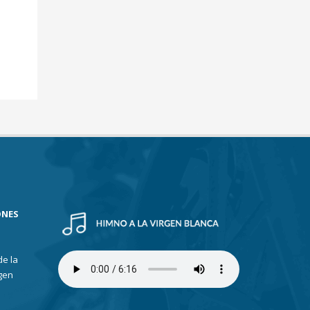
ONES
de la
gen