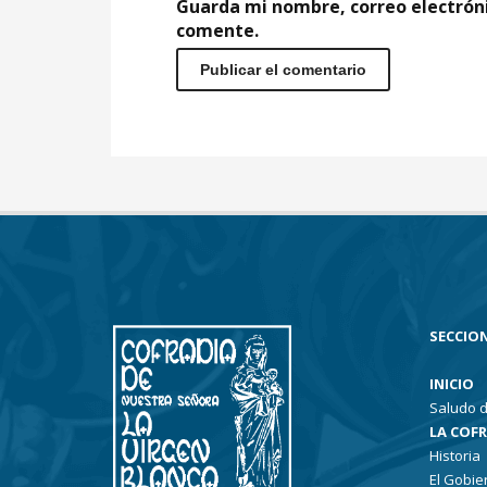
Guarda mi nombre, correo electrón
comente.
SECCION
INICIO
Saludo d
LA COF
Historia
El Gobie