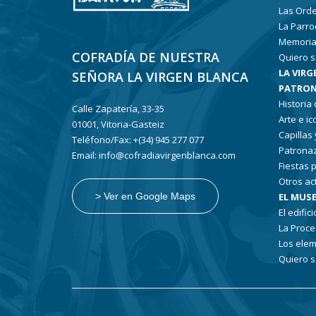
Las Ord
La Parro
Memoria
COFRADÍA DE NUESTRA
Quiero s
LA VIRG
SEÑORA LA VIRGEN BLANCA
PATRON
Historia
Calle Zapatería, 33-35
Arte e i
01001, Vitoria-Gasteiz
Capillas
Teléfono/Fax: +(34) 945 277 077
Patronaz
Email: info@cofradiavirgenblanca.com
Fiestas 
Otros ac
EL MUSE
> Ver en Google Maps
El edifici
La Proce
Los elem
Quiero s