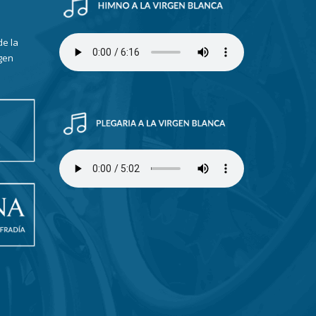
de la
gen