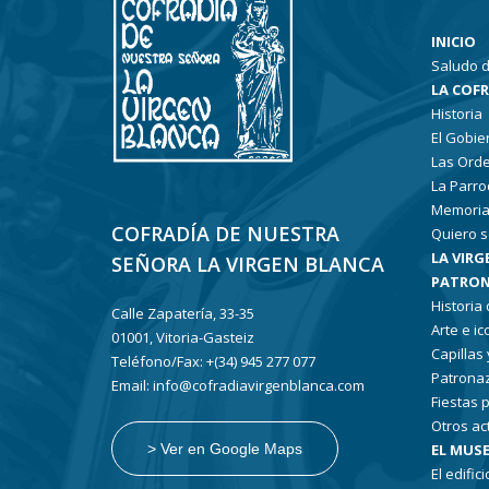
INICIO
Saludo d
LA COF
Historia
El Gobie
Las Ord
La Parro
Memoria
COFRADÍA DE NUESTRA
Quiero s
LA VIRG
SEÑORA LA VIRGEN BLANCA
PATRON
Historia
Calle Zapatería, 33-35
Arte e i
01001, Vitoria-Gasteiz
Capillas
Teléfono/Fax: +(34) 945 277 077
Patronaz
Email: info@cofradiavirgenblanca.com
Fiestas 
Otros ac
EL MUSE
> Ver en Google Maps
El edifici