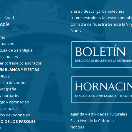
Entra y descarga los boletines
el Abad
cuatrimestrales y la revista anual 
RADÍA
Cofradía de Nuestra Señora la Vir
Blanca.
rno
enanzas
quia de San Miguel
s anuales
er cofrade colaborador
EN BLANCA Y FIESTAS
ALES
 de la devoción
conografía
 y hornacina
go y coronación
patronales
Agenda y actividades culturales
tos devocionales
El archivo de la Cofradía
O DE LOS FAROLES
Noticias
o