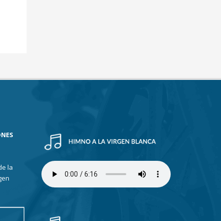
ONES
de la
gen