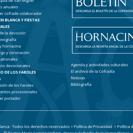
quia de San Miguel
s anuales
er cofrade colaborador
EN BLANCA Y FIESTAS
ALES
 de la devoción
conografía
 y hornacina
go y coronación
patronales
Agenda y actividades culturales
tos devocionales
El archivo de la Cofradía
O DE LOS FAROLES
Noticias
o
Bibliografía
sión de los Faroles
entos procesionales
er portador
Blanca · Todos los derechos reservados
> Política de Privacidad
> Política