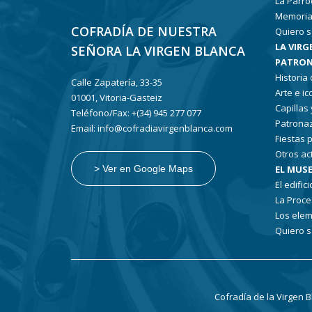
La Parro
Memoria
COFRADÍA DE NUESTRA
Quiero s
LA VIRG
SEÑORA LA VIRGEN BLANCA
PATRON
Historia
Calle Zapatería, 33-35
Arte e i
01001, Vitoria-Gasteiz
Capillas
Teléfono/Fax: +(34) 945 277 077
Patronaz
Email: info@cofradiavirgenblanca.com
Fiestas 
Otros ac
EL MUSE
> Ver en Google Maps
El edifici
La Proce
Los elem
Quiero s
Cofradía de la Virgen 