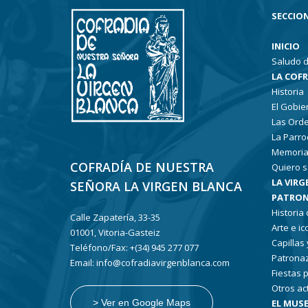
SECCION
INICIO
Saludo d
LA COF
Historia
El Gobie
Las Ord
La Parro
Memoria
COFRADÍA DE NUESTRA
Quiero s
LA VIRG
SEÑORA LA VIRGEN BLANCA
PATRON
Historia
Calle Zapatería, 33-35
Arte e i
01001, Vitoria-Gasteiz
Capillas
Teléfono/Fax: +(34) 945 277 077
Patronaz
Email: info@cofradiavirgenblanca.com
Fiestas 
Otros ac
EL MUSE
> Ver en Google Maps