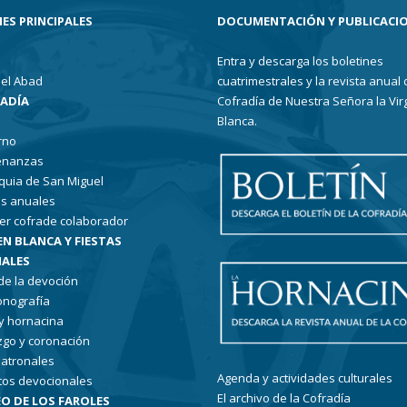
ES PRINCIPALES
DOCUMENTACIÓN Y PUBLICACI
Entra y descarga los boletines
el Abad
cuatrimestrales y la revista anual 
RADÍA
Cofradía de Nuestra Señora la Vir
Blanca.
rno
enanzas
quia de San Miguel
s anuales
er cofrade colaborador
EN BLANCA Y FIESTAS
ALES
 de la devoción
conografía
 y hornacina
go y coronación
patronales
Agenda y actividades culturales
tos devocionales
El archivo de la Cofradía
O DE LOS FAROLES