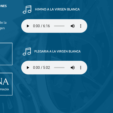
ONES
de la
gen