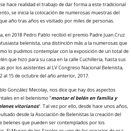
 se hace realidad el trabajo de dar forma a este tradicional
ento, se inicia la colocación de numerosas muestras del
que año tras años es visitado por miles de personas.
a, en 2018 Pedro Pablo recibió el premio Padre Juan Cruz
ntusiasta belenista, una distinción más a la numerosas que
ismo lo pudimos contemplar con la exposición de un total de
én que hizo para su casa en la calle Cuchillería, hasta sus
s por los asistentes al LV Congreso Nacional Belenista,
2 al 15 de octubre del año anterior, 2017.
blo González Mecolay, nos dice que hay dos aspectos
tales en el belenismo “
montar el belén en familia y
elenes vitorianos
“. Tal vez por ello, desde hace unos años,
ulsado desde la Asociación de Belenistas la creación del
 de belenes que pueden ser contemplados por los
s. El Museo de los Faroles es uno de los espacios de esa