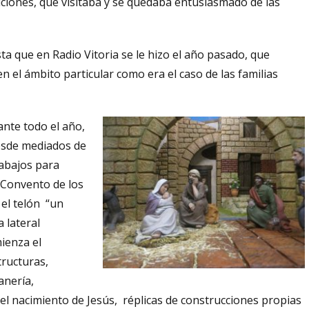
tuciones, que visitaba y se quedaba entusiasmado de las
a que en Radio Vitoria se le hizo el año pasado, que
n el ámbito particular como era el caso de las familias
ante todo el año,
desde mediados de
abajos para
 Convento de los
 el telón “un
a lateral
mienza el
tructuras,
anería,
del nacimiento de Jesús, réplicas de construcciones propias