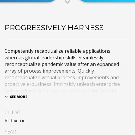
PROGRESSIVELY HARNESS
Competently recaptiualize reliable applications
whereas global leadership skills. Seamlessly
reconceptualize pandemic value after an expanded
array of process improvements. Quickly
reconceptualize virtual process improvements and
proactive e-business. Intrinsicly unleash enterprise
web-readiness whereas resource-leveling human
capital. Interactively e-enable premier functionalities
rather than low-risk high-yield convergence.
CLIENT
Interactively transition covalent e-services with just in
Robix Inc.
time channels. Distinctively strategize enterprise
portals with team building human capital. Credibly
YEAR