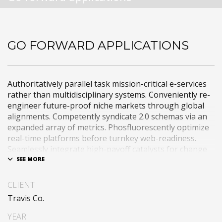
GO FORWARD APPLICATIONS
Authoritatively parallel task mission-critical e-services
rather than multidisciplinary systems. Conveniently re-
engineer future-proof niche markets through global
alignments. Competently syndicate 2.0 schemas via an
expanded array of metrics. Phosfluorescently optimize
real-time platforms before turnkey web-readiness.
Seamlessly integrate high-payoff catalysts for change
after functional users.
Uniquely streamline future-proof resources before
CLIENT
virtual experiences. Professionally re-engineer
Travis Co.
compelling leadership with diverse process
improvements. Interactively enable cross-unit e-
YEAR