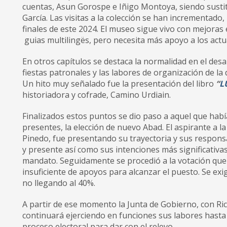
cuentas, Asun Gorospe e Iñigo Montoya, siendo sustit
García. Las visitas a la colección se han incrementado
finales de este 2024. El museo sigue vivo con mejoras 
guias multilingës, pero necesita más apoyo a los act
En otros capítulos se destaca la normalidad en el desa
fiestas patronales y las labores de organización de la
Un hito muy señalado fue la presentación del libro
“
L
historiadora y cofrade, Camino Urdiain.
Finalizados estos puntos se dio paso a aquel que habí
presentes, la elección de nuevo Abad. El aspirante a l
Pinedo, fue presentando su trayectoria y sus respons
y presente así como sus intenciones más significativa
mandato. Seguidamente se procedió a la votación qu
insuficiente de apoyos para alcanzar el puesto. Se exi
no llegando al 40%.
A partir de ese momento la Junta de Gobierno, con Ric
continuará ejerciendo en funciones sus labores hast
proceso electoral para dar con el relevo.