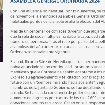
ASAMBLEA GENERAL ORDINARIA 2024
Con una afluencia no habitual, por lo numerosa, se ce
de noviembre la anunciada Asamblea General Ordinaria
habituales puntos del día, sobresalía la elección del Ab
Más de un centenar de cofrades tuvieron que alojarse
que la sala de usos múltiples no daba la capacidad suf
número de personas. Tras el rezo por parte del capellá
asambleas del año anterior, en una de las cuales se
Ordenanzas actualmente vigentes.
El abad, Ricardo Sáez de Heredia que, tras permanecer
había anunciado su no continuidad, pronunció unas 
manifiesto que la Cofradía ha sabido adaptarse a los n
Expresó su agradecimiento y felicitación por lo logra
futuro con un “Siempre mirando hacia adelante”. Segu
miembros de la Junta de Gobierno se fue detallando lo
pasado. Se ha dejado constancia de poder disponer d
aumento de ingresos por cuotas de los casi 2.600 asoc
donaciones por los recuerdos. Cesan en sus respons