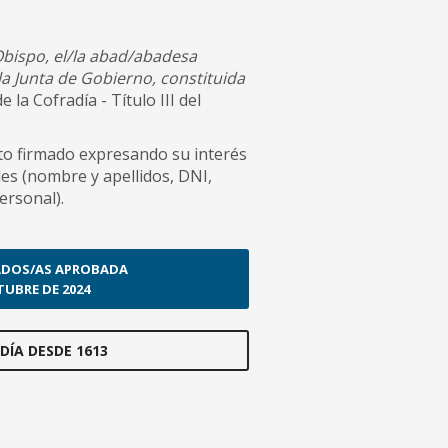
Obispo, el/la abad/abadesa
la Junta de Gobierno, constituida
la Cofradía - Título III del
ito firmado expresando su interés
es (nombre y apellidos, DNI,
ersonal).
TADOS/AS APROBADA
TUBRE DE 2024
DÍA DESDE 1613