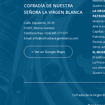
Memoria
COFRADÍA DE NUESTRA
Quiero s
LA VIRG
SEÑORA LA VIRGEN BLANCA
PATRON
Historia
Calle Zapatería, 33-35
Arte e i
01001, Vitoria-Gasteiz
Capillas
Teléfono/Fax: +(34) 945 277 077
Patronaz
Email: info@cofradiavirgenblanca.com
Fiestas 
Otros ac
EL MUSE
> Ver en Google Maps
El edifici
La Proce
Los elem
Quiero s
Cofradía de la Virgen 