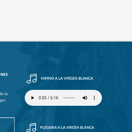
ONES
de la
gen