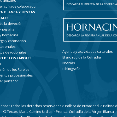
s anuales
er cofrade colaborador
EN BLANCA Y FIESTAS
ALES
 de la devoción
conografía
 y hornacina
go y coronación
patronales
Agenda y actividades culturales
tos devocionales
El archivo de la Cofradía
O DE LOS FAROLES
Noticias
o
Bibliografía
sión de los Faroles
entos procesionales
er portador
Blanca · Todos los derechos reservados
> Política de Privacidad
> Política
© Textos: María Camino Urdiain · Prensa: Cofradía de la Virgen Blanca