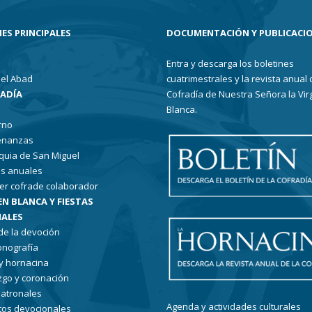
ES PRINCIPALES
DOCUMENTACIÓN Y PUBLICACI
Entra y descarga los boletines
el Abad
cuatrimestrales y la revista anual 
RADÍA
Cofradía de Nuestra Señora la Vir
Blanca.
rno
enanzas
quia de San Miguel
s anuales
er cofrade colaborador
EN BLANCA Y FIESTAS
ALES
 de la devoción
conografía
 y hornacina
go y coronación
patronales
Agenda y actividades culturales
tos devocionales