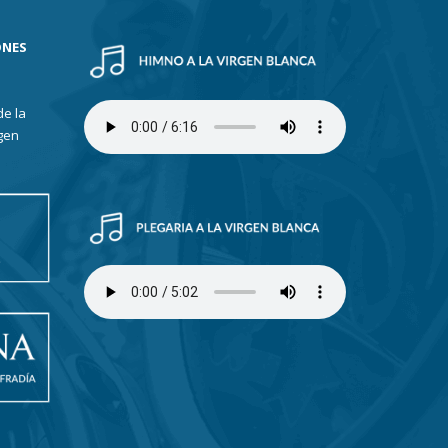
ONES
de la
gen