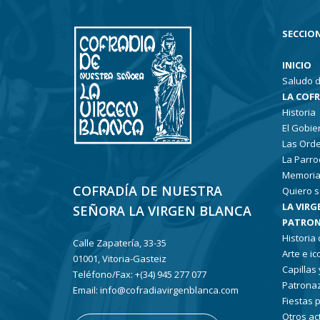
SECCION
INICIO
Saludo d
LA COF
Historia
El Gobie
Las Ord
La Parro
Memoria
COFRADÍA DE NUESTRA
Quiero s
LA VIRG
SEÑORA LA VIRGEN BLANCA
PATRON
Historia
Calle Zapatería, 33-35
Arte e i
01001, Vitoria-Gasteiz
Capillas
Teléfono/Fax: +(34) 945 277 077
Patronaz
Email: info@cofradiavirgenblanca.com
Fiestas 
Otros ac