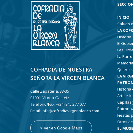
SECCION
INICIO
Saludo d
LA COF
Historia
El Gobie
Las Ord
La Parro
Memoria
COFRADÍA DE NUESTRA
Quiero s
LA VIRG
SEÑORA LA VIRGEN BLANCA
PATRON
Historia
Calle Zapatería, 33-35
Arte e i
01001, Vitoria-Gasteiz
Capillas
Teléfono/Fax: +(34) 945 277 077
Patronaz
Email: info@cofradiavirgenblanca.com
Fiestas 
Otros ac
EL MUSE
> Ver en Google Maps