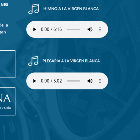
ONES
de la
gen