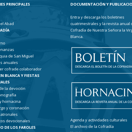
ES PRINCIPALES
DOCUMENTACIÓN Y PUBLICACI
Entra y descarga los boletines
el Abad
cuatrimestrales y la revista anual 
RADÍA
Cofradía de Nuestra Señora la Vir
Blanca.
rno
enanzas
quia de San Miguel
s anuales
er cofrade colaborador
EN BLANCA Y FIESTAS
ALES
 de la devoción
conografía
 y hornacina
go y coronación
patronales
Agenda y actividades culturales
tos devocionales
El archivo de la Cofradía
O DE LOS FAROLES